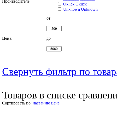
Производитель:
Oklick
Oklick
Unknown
Unknown
от
Цена:
до
Свернуть фильтр по това
Товаров в списке сравнен
Сортировать по:
названию
цене