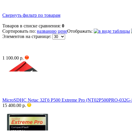
Свернуть фильтр по товарам
Товаров в списке сравнения:
0
Сортировать по:
названию
цене
Отображать:
Элементов на странице:
1 100.00 р.
MicroSDHC Netac 32Гб P500 Extreme Pro (NT02P500PRO-032G-S)
15 400.00 р.