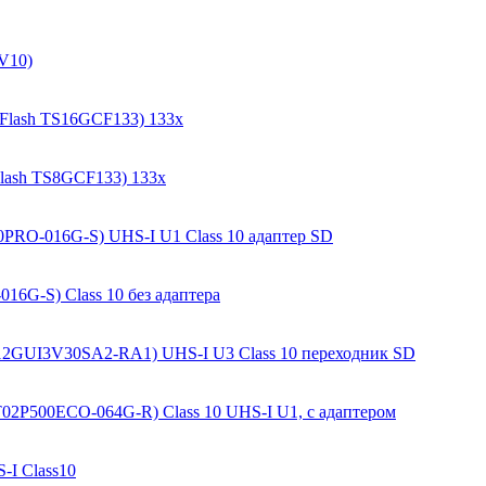
V10)
ctFlash TS16GCF133) 133x
Flash TS8GCF133) 133x
0PRO-016G-S) UHS-I U1 Class 10 адаптер SD
16G-S) Class 10 без адаптера
2GUI3V30SA2-RA1) UHS-I U3 Class 10 переходник SD
2P500ECO-064G-R) Class 10 UHS-I U1, с адаптером
-I Class10