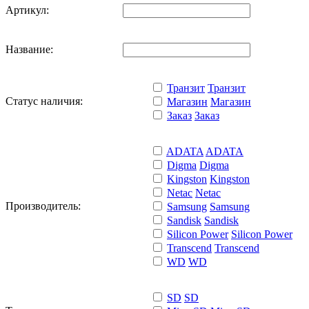
Артикул:
Название:
Транзит
Транзит
Статус наличия:
Магазин
Магазин
Заказ
Заказ
ADATA
ADATA
Digma
Digma
Kingston
Kingston
Netac
Netac
Производитель:
Samsung
Samsung
Sandisk
Sandisk
Silicon Power
Silicon Power
Transcend
Transcend
WD
WD
SD
SD