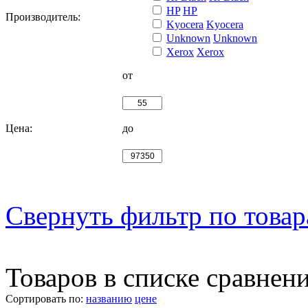
HP
HP
Производитель:
Kyocera
Kyocera
Unknown
Unknown
Xerox
Xerox
от
Цена:
до
Свернуть фильтр по това
Товаров в списке сравнен
Сортировать по:
названию
цене