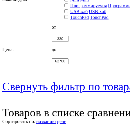
Программируемая
Программи
USB-хаб
USB-хаб
TouchPad
TouchPad
от
Цена:
до
Свернуть фильтр по това
Товаров в списке сравнен
Сортировать по:
названию
цене