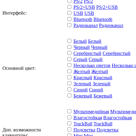
PS/2
PS/2
PS/2+USB
PS/2+USB
Интерфейс:
USB
USB
Bluetooth
Bluetooth
Радиоканал
Радиоканал
Белый
Белый
Черный
Черный
Серебристый
Серебристый
Серый
Серый
Несколько цветов
Несколько 
Основной цвет:
Желтый
Желтый
Красный
Красный
Зеленый
Зеленый
Синий
Синий
Бежевый
Бежевый
Мультимедийная
Мультимеди
Влагостойкая
Влагостойкая
TrackBall
TrackBall
Доп. возможности
Подсветка
Подсветка
клавиатуры:
Mini
Mini