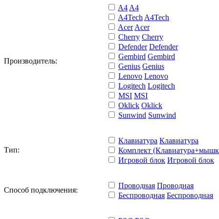
A4
A4
A4Tech
A4Tech
Acer
Acer
Cherry
Cherry
Defender
Defender
Gembird
Gembird
Производитель:
Genius
Genius
Lenovo
Lenovo
Logitech
Logitech
MSI
MSI
Oklick
Oklick
Sunwind
Sunwind
Клавиатура
Клавиатура
Тип:
Комплект (Клавиатура+мышк
Игровой блок
Игровой блок
Проводная
Проводная
Способ подключения:
Беспроводная
Беспроводная