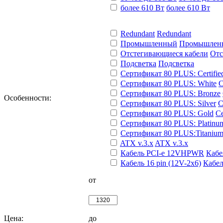
более 610 Вт
более 610 Вт
Redundant
Redundant
Промышленный
Промышлен
Отстегивающиеся кабели
Отс
Подсветка
Подсветка
Сертификат 80 PLUS: Certifie
Сертификат 80 PLUS: White
С
Сертификат 80 PLUS: Bronze
Особенности:
Сертификат 80 PLUS: Silver
С
Сертификат 80 PLUS: Gold
С
Сертификат 80 PLUS: Platinu
Сертификат 80 PLUS:Titaniu
ATX v.3.x
ATX v.3.x
Кабель PCI-e 12VHPWR
Кабе
Кабель 16 pin (12V-2x6)
Кабел
от
Цена:
до