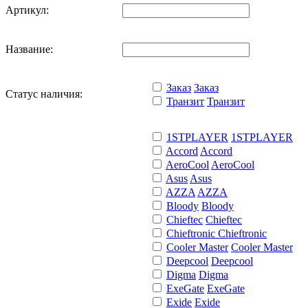
Артикул:
Название:
Заказ
Заказ
Статус наличия:
Транзит
Транзит
1STPLAYER
1STPLAYER
Accord
Accord
AeroCool
AeroCool
Asus
Asus
AZZA
AZZA
Bloody
Bloody
Chieftec
Chieftec
Chieftronic
Chieftronic
Cooler Master
Cooler Master
Deepcool
Deepcool
Digma
Digma
ExeGate
ExeGate
Exide
Exide