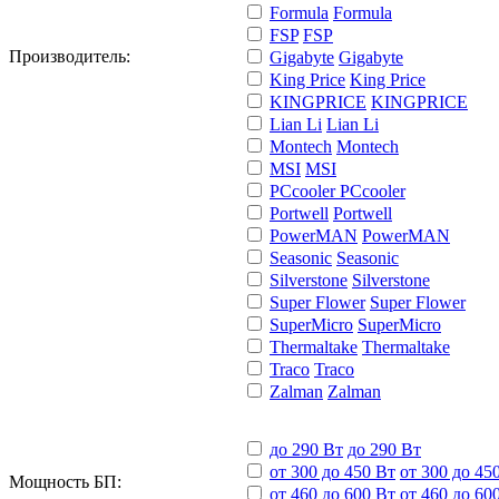
Formula
Formula
FSP
FSP
Производитель:
Gigabyte
Gigabyte
King Price
King Price
KINGPRICE
KINGPRICE
Lian Li
Lian Li
Montech
Montech
MSI
MSI
PCcooler
PCcooler
Portwell
Portwell
PowerMAN
PowerMAN
Seasonic
Seasonic
Silverstone
Silverstone
Super Flower
Super Flower
SuperMicro
SuperMicro
Thermaltake
Thermaltake
Traco
Traco
Zalman
Zalman
до 290 Вт
до 290 Вт
от 300 до 450 Вт
от 300 до 45
Мощность БП:
от 460 до 600 Вт
от 460 до 60