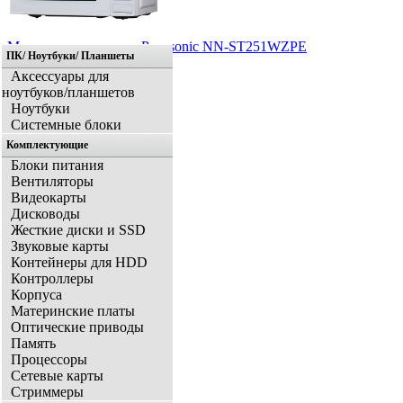
Микроволновая печь Panasonic NN-ST251WZPE
ПК/ Ноутбуки/ Планшеты
Аксессуары для
ноутбуков/планшетов
Ноутбуки
Системные блоки
Комплектующие
Блоки питания
Вентиляторы
Видеокарты
Дисководы
Жесткие диски и SSD
Звуковые карты
Контейнеры для HDD
Контроллеры
Корпуса
Материнские платы
Оптические приводы
Память
Процессоры
Сетевые карты
Стриммеры