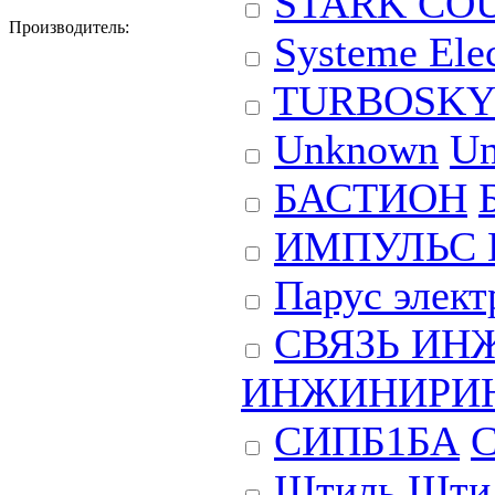
STARK CO
Производитель:
Systeme Elec
TURBOSKY
Unknown
U
БАСТИОН
ИМПУЛЬС
Парус элект
СВЯЗЬ ИН
ИНЖИНИРИ
СИПБ1БА
Штиль
Шти