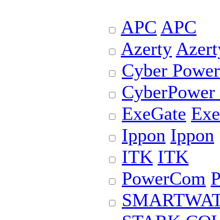
APC
APC
Azerty
Azert
Cyber Power
CyberPower
ExeGate
Exe
Ippon
Ippon
ITK
ITK
PowerCom
SMARTWA