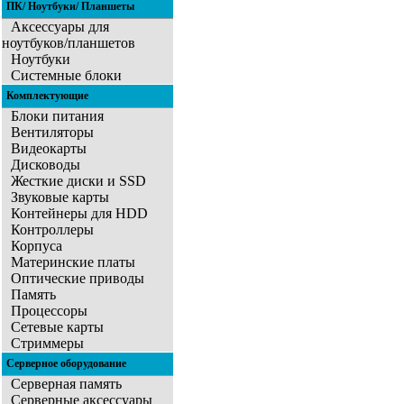
ПК/ Ноутбуки/ Планшеты
2
3
4
5
6
7
8
9
10
11
Аксессуары для
ноутбуков/планшетов
Ноутбуки
Системные блоки
Комплектующие
Блоки питания
Вентиляторы
Видеокарты
Дисководы
Жесткие диски и SSD
Звуковые карты
Контейнеры для HDD
Контроллеры
Корпуса
Материнские платы
Оптические приводы
Память
Процессоры
Сетевые карты
Стриммеры
Серверное оборудование
Серверная память
Серверные аксессуары