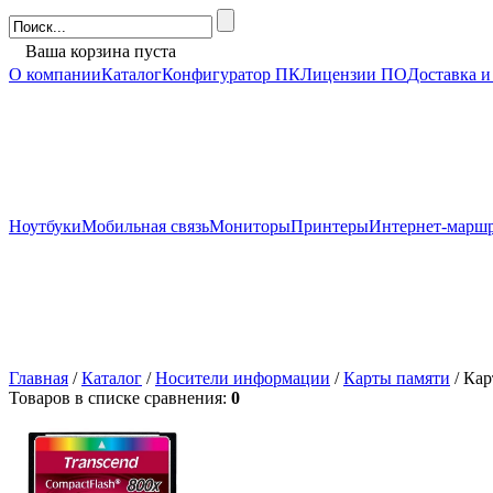
Ваша корзина пуста
О компании
Каталог
Конфигуратор ПК
Лицензии ПО
Доставка и
Ноутбуки
Мобильная связь
Мониторы
Принтеры
Интернет-марш
Главная
/
Каталог
/
Носители информации
/
Карты памяти
/ Кар
Товаров в списке сравнения:
0