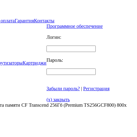
 оплата
Гарантия
Контакты
Программное обеспечение
Логин:
Пароль:
рутизаторы
Картриджи
Забыли пароль?
|
Регистрация
(x) закрыть
та памяти CF Transcend 256Гб (Premium TS256GCF800) 800x