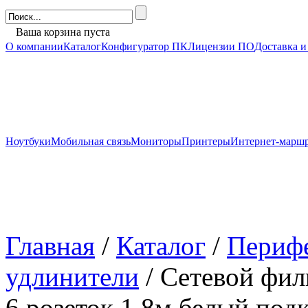
Ваша корзина пуста
О компании
Каталог
Конфигуратор ПК
Лицензии ПО
Доставка и
Ноутбуки
Мобильная связь
Мониторы
Принтеры
Интернет-марш
Главная
/
Каталог
/
Периф
удлинители
/ Сетевой фил
6 розеток 1.8м белый под