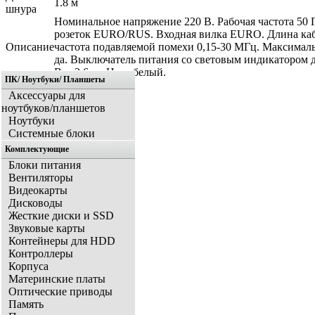
1.8 м
шнура
Номинальное напряжение 220 В. Рабочая частота 50 
розеток EURO/RUS. Входная вилка EURO. Длина кабел
Описание
частота подавляемой помехи 0,15-30 МГц. Максимал
да. Выключатель питания со световым индикатором да
Вес 2,6 кг. Цвет белый.
ПК/ Ноутбуки/ Планшеты
Аксессуары для
ноутбуков/планшетов
Ноутбуки
Системные блоки
Комплектующие
Блоки питания
Вентиляторы
Видеокарты
Дисководы
Жесткие диски и SSD
Звуковые карты
Контейнеры для HDD
Контроллеры
Корпуса
Материнские платы
Оптические приводы
Память