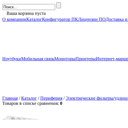
Ваша корзина пуста
О компании
Каталог
Конфигуратор ПК
Лицензии ПО
Доставка и
Ноутбуки
Мобильная связь
Мониторы
Принтеры
Интернет-марш
Главная
/
Каталог
/
Периферия
/
Электрические фильтры/удлин
Товаров в списке сравнения:
0