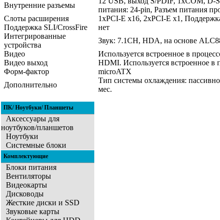
12 USB, выход S/PDIF, 1xCOM, D-Su
Внутренние разъемы
питания: 24-pin, Разъем питания про
Слоты расширения
1xPCI-E x16, 2xPCI-E x1, Поддержка 
Поддержка SLI/CrossFire
нет
Интегрированные
Звук: 7.1CH, HDA, на основе ALC887
устройства
Видео
Используется встроенное в процесс
Видео выход
HDMI. Используется встроенное в 
Форм-фактор
microATX
Тип системы охлаждения: пассивное
Дополнительно
мес.
ПК/ Ноутбуки/ Планшеты
Аксессуары для
ноутбуков/планшетов
Ноутбуки
Системные блоки
Комплектующие
Блоки питания
Вентиляторы
Видеокарты
Дисководы
Жесткие диски и SSD
Звуковые карты