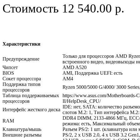
Стоимость
12 540.00 р.
Характеристики
Только для процессоров AMD Ryzen
Предупреждение
встроенного видео, видеовыходы не
Чипсет
AMD A520
BIOS
AMI, Поддержка UEFI: есть
Сокет процессора
AM4
Поддержка типов
Ryzen 5000/5000 G/4000/ 3000 Seri
процессоров
Таблица поддерживаемых
https://www.asus.com/Motherboar
процессоров
II/HelpDesk_CPU/
IDE: нет, SATA: количество разъемо
Интерфейс жесткого диска
слотов M.2: 1, Тип интерфейса M.2:
DDR4 DIMM, 2133-4866 МГц, ECC/n
RAM
режима: есть, Максимальный объем
Клавиатура/мышь
Разъем PS/2: 1 шт. (клавиатура или
Внешние разъемы
PS/2, 2 x USB 2.0, 4 x USB 3.2 Gen1