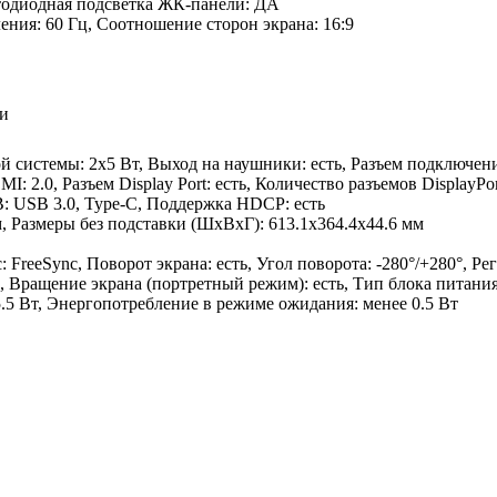
етодиодная подсветка ЖК-панели: ДА
ления: 60 Гц, Соотношение сторон экрана: 16:9
ли
й системы: 2х5 Вт, Выход на наушники: есть, Разъем подключен
: 2.0, Разъем Display Port: есть, Количество разъемов DisplayP
B: USB 3.0, Type-C, Поддержка HDCP: есть
, Размеры без подставки (ШхВхГ): 613.1х364.4х44.6 мм
reeSync, Поворот экрана: есть, Угол поворота: -280°/+280°, Рег
5°, Вращение экрана (портретный режим): есть, Тип блока питан
.5 Вт, Энергопотребление в режиме ожидания: менее 0.5 Вт