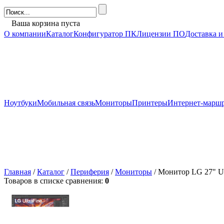
Ваша корзина пуста
О компании
Каталог
Конфигуратор ПК
Лицензии ПО
Доставка и
Ноутбуки
Мобильная связь
Мониторы
Принтеры
Интернет-марш
Главная
/
Каталог
/
Периферия
/
Мониторы
/ Монитор LG 27" U
Товаров в списке сравнения:
0