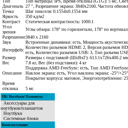
Тип
Тип матрицы: IPS, Время отклика (GTG): 5 мс, Св
Диагональ
27 ", Разрешение экрана: 3840x2160, Частота обнов
Точка
Шаг пикселя: 0.1554х0.1554 мм
Яркость
350 кд/м2
Контраст
Статическая контрастность: 1000:1
Угол
Углы обзора: 178° по горизонтали, 178° по вертика
зрения
Разрешение
3840 x 2160
Звук
Встроенные динамики: есть, Мощность акустическо
Количество разъемов HDMI: 2, Версия разъемов HDMI
Интерфейс
есть, Количество разъемов USB: 3, Тип разъема US
Размер
Размеры с подставкой (ШхВхГ): 613.1х726х400.2 мм
Вес
7.8 кг, Вес (без подставки): 4 кг
Поддержка AMD FreeSync: есть, Тип AMD FreeSync: F
Описание
Наклон экрана: есть, Угол наклона экрана: -25°/+2
Покрытие корпуса: матовое, Энергопотребление: 25
Время
отклика
5 мc
матрицы
ПК/ Ноутбуки/ Планшеты
Аксессуары для
ноутбуков/планшетов
Ноутбуки
Системные блоки
Комплектующие