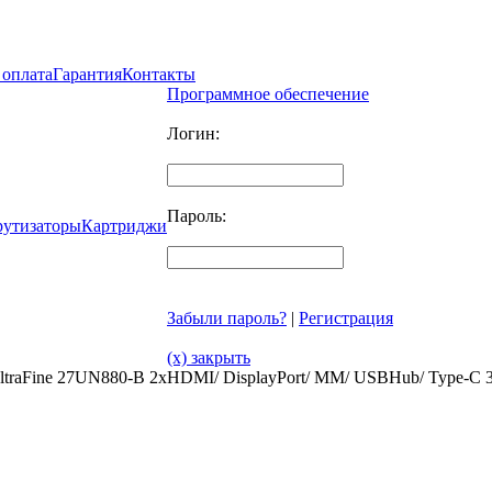
 оплата
Гарантия
Контакты
Программное обеспечение
Логин:
Пароль:
рутизаторы
Картриджи
Забыли пароль?
|
Регистрация
(x) закрыть
ltraFine 27UN880-B 2xHDMI/ DisplayPort/ MM/ USBHub/ Type-C 