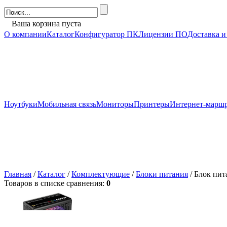
Ваша корзина пуста
О компании
Каталог
Конфигуратор ПК
Лицензии ПО
Доставка и
Ноутбуки
Мобильная связь
Мониторы
Принтеры
Интернет-марш
Главная
/
Каталог
/
Комплектующие
/
Блоки питания
/ Блок пи
Товаров в списке сравнения:
0