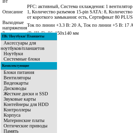
Вт
PFC: активный, Система охлаждения: 1 вентилятор (
Описание
1, Количество разъемов 15-pin SATA: 8, Количество 
от короткого замыкания: есть, Сертификат 80 PLUS
Выходные
Ток по линии +3.3 В: 20 A, Ток по линии +5 В: 17 A
напряжения
Размер
(ВxШxГ): 86x150x140 мм
ПК/ Ноутбуки/ Планшеты
Аксессуары для
ноутбуков/планшетов
Ноутбуки
Системные блоки
Комплектующие
Блоки питания
Вентиляторы
Видеокарты
Дисководы
Жесткие диски и SSD
Звуковые карты
Контейнеры для HDD
Контроллеры
Корпуса
Материнские платы
Оптические приводы
Память