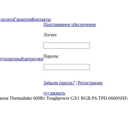
 оплата
Гарантия
Контакты
Программное обеспечение
Логин:
Пароль:
рутизаторы
Картриджи
Забыли пароль?
|
Регистрация
(x) закрыть
тания Thermaltake 600Вт Toughpower GX1 RGB PS-TPD-0600NH