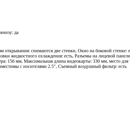
внизу: да
зм открывания: снимаются две стенки, Окно на боковой стенке: 
новки жидкостного охлаждения: есть, Разъемы на лицевой панел
а: 156 мм, Максимальная длина видеокарты: 330 мм, место для т
овместимы с носителями 2.5", Съемный воздушный фильтр: есть