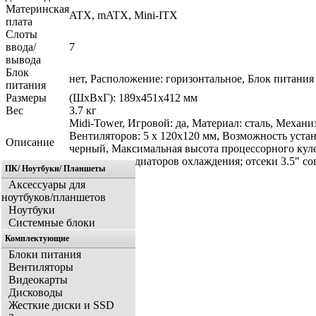
Материнская
ATX, mATX, Mini-ITX
плата
Слоты
ввода/
7
вывода
Блок
нет, Расположение: горизонтальное, Блок питания 
питания
Размеры
(ШхВхГ): 189x451x412 мм
Вес
3.7 кг
Midi-Tower, Игровой: да, Материал: сталь, Механи
Вентиляторов: 5 x 120x120 мм, Возможность уста
Описание
черный, Максимальная высота процессорного кулер
поддержка радиаторов охлаждения; отсеки 3.5" с
ПК/ Ноутбуки/ Планшеты
Аксессуары для
ноутбуков/планшетов
Ноутбуки
Системные блоки
Комплектующие
Блоки питания
Вентиляторы
Видеокарты
Дисководы
Жесткие диски и SSD