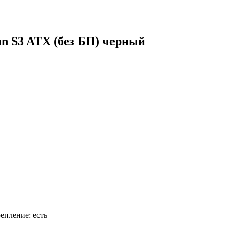
n S3 ATX (без БП) черный
репление: есть