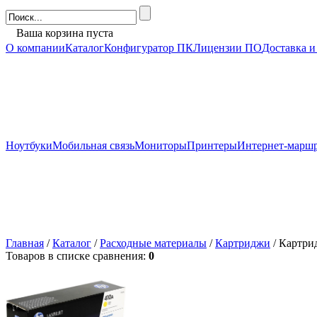
Ваша корзина пуста
О компании
Каталог
Конфигуратор ПК
Лицензии ПО
Доставка и
Ноутбуки
Мобильная связь
Мониторы
Принтеры
Интернет-марш
Главная
/
Каталог
/
Расходные материалы
/
Картриджи
/ Картри
Товаров в списке сравнения:
0