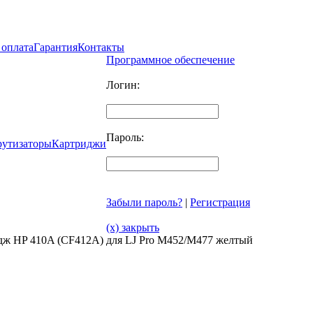
 оплата
Гарантия
Контакты
Программное обеспечение
Логин:
Пароль:
рутизаторы
Картриджи
Забыли пароль?
|
Регистрация
(x) закрыть
дж HP 410A (CF412A) для LJ Pro M452/M477 желтый