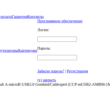
 оплата
Гарантия
Контакты
Программное обеспечение
Логин:
Пароль:
рутизаторы
Картриджи
Забыли пароль?
|
Регистрация
(x) закрыть
ный A-microB USB2.0 Gembird/Cablexpert (CCP-mUSB2-AMBM-1M