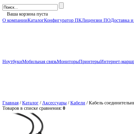
Ваша корзина пуста
О компании
Каталог
Конфигуратор ПК
Лицензии ПО
Доставка и
Ноутбуки
Мобильная связь
Мониторы
Принтеры
Интернет-марш
Главная
/
Каталог
/
Аксессуары
/
Кабели
/ Кабель соединитель
Товаров в списке сравнения:
0