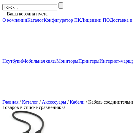
Ваша корзина пуста
О компании
Каталог
Конфигуратор ПК
Лицензии ПО
Доставка и
Ноутбуки
Мобильная связь
Мониторы
Принтеры
Интернет-марш
Главная
/
Каталог
/
Аксессуары
/
Кабели
/ Кабель соединительн
Товаров в списке сравнения:
0