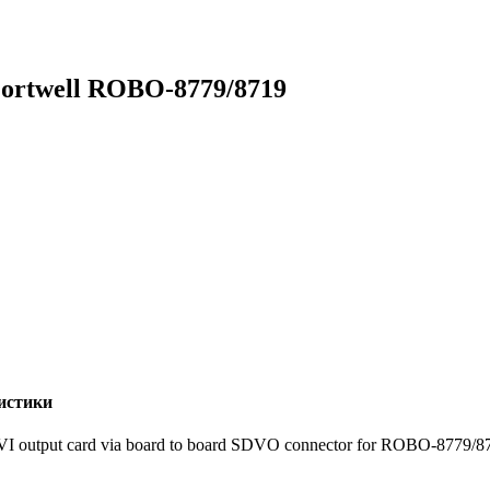
Portwell ROBO-8779/8719
истики
VI output card via board to board SDVO connector for ROBO-877