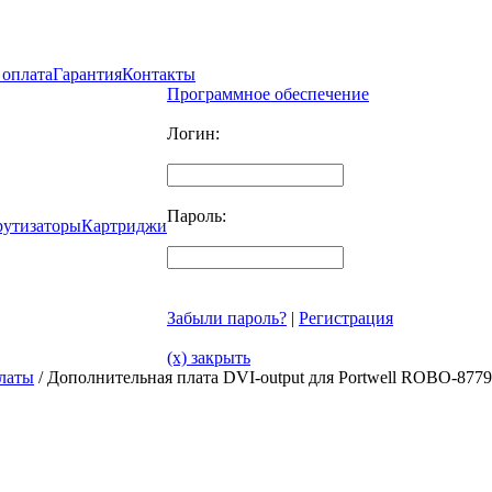
 оплата
Гарантия
Контакты
Программное обеспечение
Логин:
Пароль:
рутизаторы
Картриджи
Забыли пароль?
|
Регистрация
(x) закрыть
латы
/ Дополнительная плата DVI-output для Portwell ROBO-8779