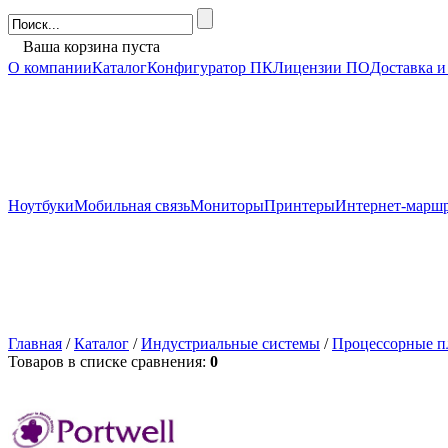
Ваша корзина пуста
О компании
Каталог
Конфигуратор ПК
Лицензии ПО
Доставка и
Ноутбуки
Мобильная связь
Мониторы
Принтеры
Интернет-марш
Главная
/
Каталог
/
Индустриальные системы
/
Процессорные п
Товаров в списке сравнения:
0