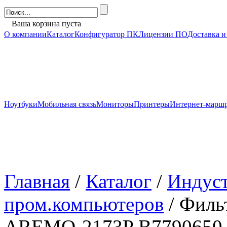
Ваша корзина пуста
О компании
Каталог
Конфигуратор ПК
Лицензии ПО
Доставка и
Ноутбуки
Мобильная связь
Мониторы
Принтеры
Интернет-марш
Главная
/
Каталог
/
Индуст
пром.компьютеров
/ Филь
AREMO-2173P B7790650