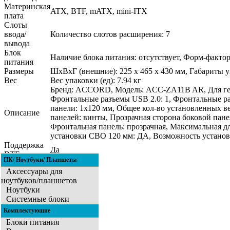
Материнская
ATX, BTF, mATX, mini-ITX
плата
Слоты
ввода/
Количество слотов расширения: 7
вывода
Блок
Наличие блока питания: отсутствует, Форм-факто
питания
Размеры
ШхВхГ (внешние): 225 х 465 х 430 мм, Габариты у
Вес
Вес упаковки (ед): 7.94 кг
Бренд: ACCORD, Модель: ACC-ZA11B AR, Для гейме
Фронтальные разъемы USB 2.0: 1, Фронтальные ра
панели: 1х120 мм, Общее кол-во установленных ве
Описание
панелей: винты, Прозрачная сторона боковой пане
Фронтальная панель: прозрачная, Максимальная дл
установки СВО 120 мм: ДА, Возможность установ
Поддержка
Да
BTF
ПК/ Ноутбуки/ Планшеты
Аксессуары для
ноутбуков/планшетов
Ноутбуки
Системные блоки
Комплектующие
Блоки питания