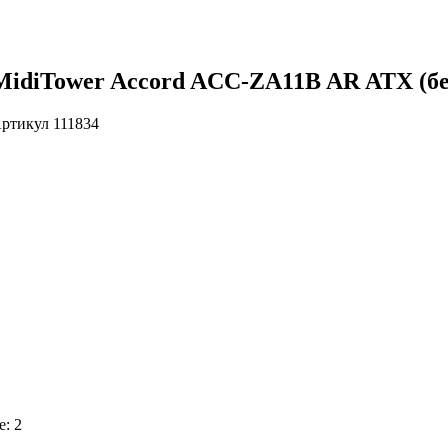
MidiTower Accord ACC-ZA11B AR ATX (б
ртикул
111834
е: 2