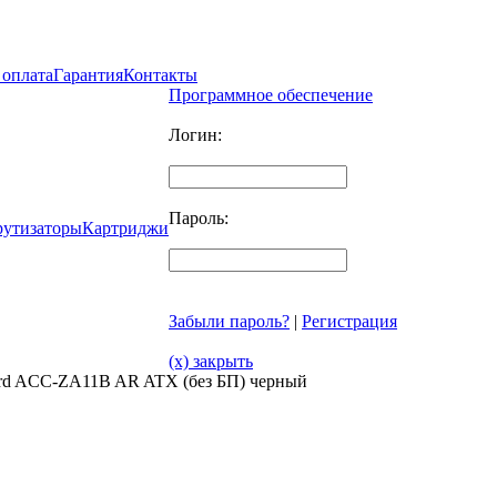
 оплата
Гарантия
Контакты
Программное обеспечение
Логин:
Пароль:
рутизаторы
Картриджи
Забыли пароль?
|
Регистрация
(x) закрыть
ord ACC-ZA11B AR ATX (без БП) черный