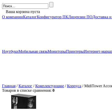
Ваша корзина пуста
О компании
Каталог
Конфигуратор ПК
Лицензии ПО
Доставка и
Ноутбуки
Мобильная связь
Мониторы
Принтеры
Интернет-марш
Главная
/
Каталог
/
Комплектующие
/
Корпуса
/ MidiTower Acc
Товаров в списке сравнения:
0