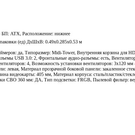
р БП: ATX, Расположение: нижнее
паковки (ед) ДхШхВ: 0.49x0.285x0.53 м
ров: да, Типоразмер: Midi-Tower, Внутренняя корзина для HDD
зъемы USB 3.0: 2, Фронтальные аудио-разъемы: есть, Вентилято
нтиляторов: 4, Возможность установки вентиляторов: 3x120 мм 
ли: левая, Материал прозрачной боковой панели: закаленное сте
ина видеокарты: 405 мм, Материал корпуса: сталь/пластик/стекл
ки СВО 360 мм: ДА, Тип подсветки: FRGB, Пылевой фильтр: в