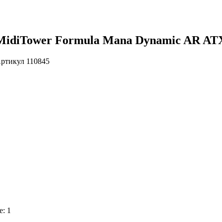
MidiTower Formula Mana Dynamic AR ATX
ртикул
110845
е: 1