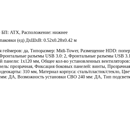
р БП: ATX, Расположение: нижнее
паковки (ед) ДхШхВ: 0.52x0.28x0.42 м
геймеров: да, Типоразмер: Midi-Tower, Размещение HDD: попер
 Фронтальные разъемы USB 3.0: 2, Фронтальные разъемы USB 3.1
ей панели: 1х120 мм, Общее кол-во установленных вентиляторов:
анель: прозрачная, Фиксация боковых панелей: винты, Прозрачна
деокарты: 310 мм, Материал корпуса: сталь/пластик/стекло, Цве
0 мм: ДА, Возможность установки СВО 240 мм: ДА, Тип подсве