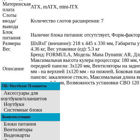
Материнская
ATX, mATX, mini-ITX
плата
Слоты
ввода/
Количество слотов расширения: 7
вывода
Блок
Наличие блока питания: отсутствует, Форм-факто
питания
Размеры
ШхВхГ (внешние): 218 х 445 х 330 мм, Габариты у
Вес
4.36 кг, Вес упаковки (ед): 5.3 кг
Бренд: FORMULA, Модель: Mana Dynamic AR, Для 
Максимальная высота кулера процессора: 180 мм,
передней панели: 3x120 мм, Вентиляторы на задн
Описание
мм - на верхней 1x120 мм - на нижней, Боковая п
панели: закаленное стекло, Максимальная длина ви
корпуса: 0.5 мм, Возможность установки СВО 12
ПК/ Ноутбуки/ Планшеты
Аксессуары для
ноутбуков/планшетов
Ноутбуки
Системные блоки
Комплектующие
Блоки питания
Вентиляторы
Видеокарты