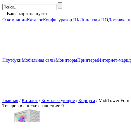
Ваша корзина пуста
О компании
Каталог
Конфигуратор ПК
Лицензии ПО
Доставка и
Ноутбуки
Мобильная связь
Мониторы
Принтеры
Интернет-марш
Главная
/
Каталог
/
Комплектующие
/
Корпуса
/ MidiTower Form
Товаров в списке сравнения:
0