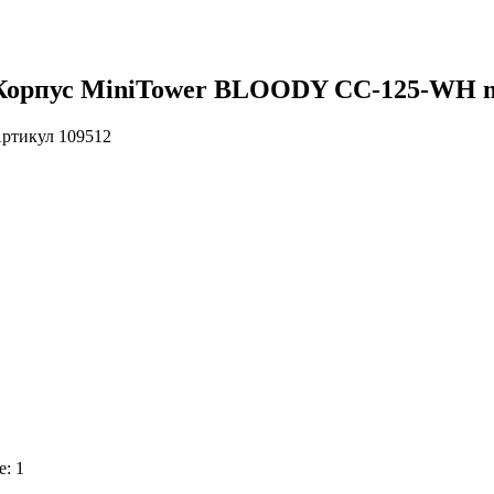
Корпус MiniTower BLOODY CC-125-WH m
ртикул
109512
е: 1