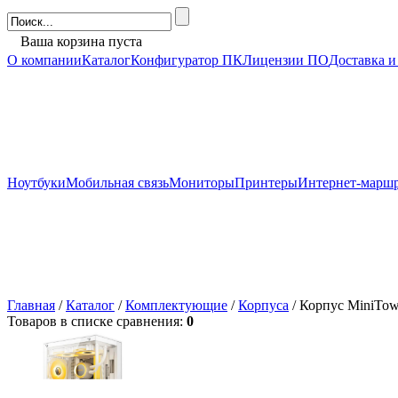
Ваша корзина пуста
О компании
Каталог
Конфигуратор ПК
Лицензии ПО
Доставка и
Ноутбуки
Мобильная связь
Мониторы
Принтеры
Интернет-марш
Главная
/
Каталог
/
Комплектующие
/
Корпуса
/ Корпус MiniT
Товаров в списке сравнения:
0