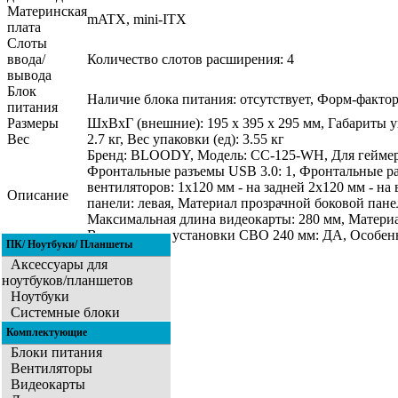
Материнская
mATX, mini-ITX
плата
Слоты
ввода/
Количество слотов расширения: 4
вывода
Блок
Наличие блока питания: отсутствует, Форм-факто
питания
Размеры
ШхВхГ (внешние): 195 х 395 х 295 мм, Габариты у
Вес
2.7 кг, Вес упаковки (ед): 3.55 кг
Бренд: BLOODY, Модель: CC-125-WH, Для геймеров
Фронтальные разъемы USB 3.0: 1, Фронтальные ра
вентиляторов: 1x120 мм - на задней 2x120 мм - на
Описание
панели: левая, Материал прозрачной боковой пане
Максимальная длина видеокарты: 280 мм, Материал
Возможность установки СВО 240 мм: ДА, Особенн
ПК/ Ноутбуки/ Планшеты
Аксессуары для
ноутбуков/планшетов
Ноутбуки
Системные блоки
Комплектующие
Блоки питания
Вентиляторы
Видеокарты