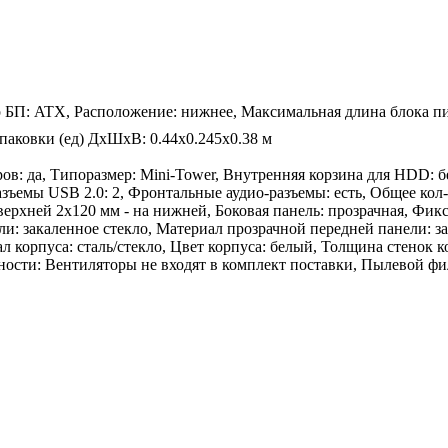
р БП: ATX, Расположение: нижнее, Максимальная длина блока п
паковки (ед) ДхШхВ: 0.44x0.245x0.38 м
: да, Типоразмер: Mini-Tower, Внутренняя корзина для HDD: бе
зъемы USB 2.0: 2, Фронтальные аудио-разъемы: есть, Общее кол
 верхней 2x120 мм - на нижней, Боковая панель: прозрачная, Фи
ли: закаленное стекло, Материал прозрачной передней панели: за
 корпуса: сталь/стекло, Цвет корпуса: белый, Толщина стенок 
ости: Вентиляторы не входят в комплект поставки, Пылевой фи