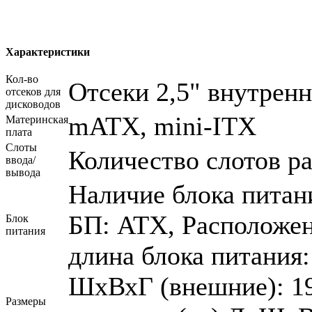
Характеристики
Кол-во
Отсеки 2,5" внутренн
отсеков для
дисководов
mATX, mini-ITX
Материнская
плата
Слоты
Количество слотов р
ввода/
вывода
Наличие блока питан
БП: ATX, Расположен
Блок
питания
длина блока питания:
ШхВхГ (внешние): 19
Размеры