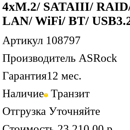
4xM.2/ SATAIII/ RAID
LAN/ WiFi/ BT/ USB3.
Артикул
108797
Производитель
ASRock
Гарантия
12 мес.
Наличие
Транзит
Отгрузка
Уточняйте
Стоимость
23 210.00 р.