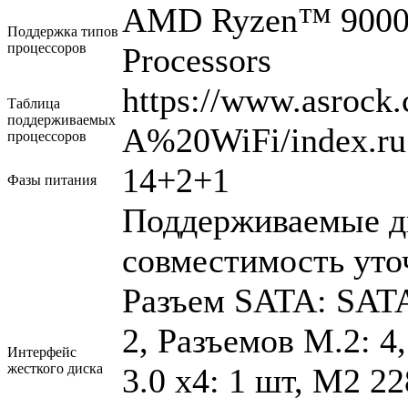
AMD Ryzen™ 9000/ 
Поддержка типов
процессоров
Processors
https://www.asro
Таблица
поддерживаемых
A%20WiFi/index.r
процессоров
14+2+1
Фазы питания
Поддерживаемые ди
совместимость уто
Разъем SATA: SATA
2, Разъемов M.2: 4
Интерфейс
жесткого диска
3.0 х4: 1 шт, M2 2