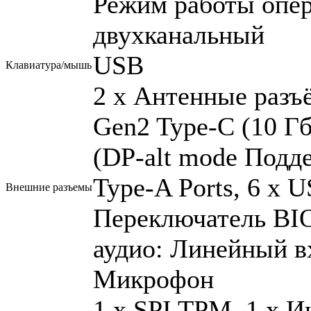
Режим работы опер
двухканальный
USB
Клавиатура/мышь
2 x Антенные разъ
Gen2 Type-C (10 Гб
(DP-alt mode Подде
Type-A Ports, 6 x U
Внешние разъемы
Переключатель BIO
аудио: Линейный в
Микрофон
1 x SPI TPM, 1 x И