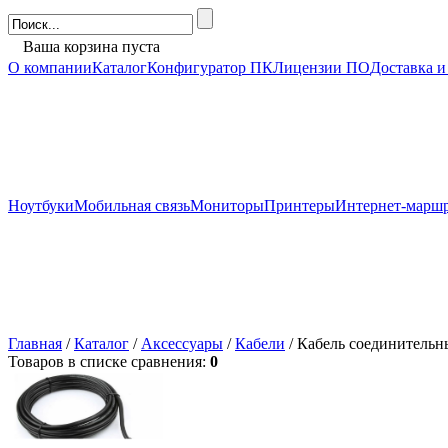
Ваша корзина пуста
О компании
Каталог
Конфигуратор ПК
Лицензии ПО
Доставка и
Ноутбуки
Мобильная связь
Мониторы
Принтеры
Интернет-марш
Главная
/
Каталог
/
Аксессуары
/
Кабели
/ Кабель соединитель
Товаров в списке сравнения:
0