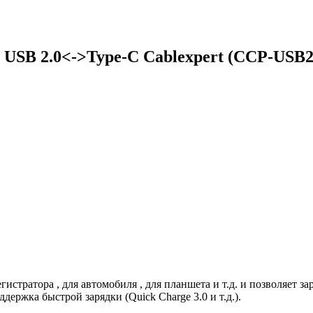
 USB 2.0<->Type-C Cablexpert (CCP-US
истратора , для автомобиля , для планшета и т.д. и позволяет з
ержка быстрой зарядки (Quick Charge 3.0 и т.д.).