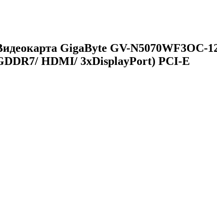
Видеокарта GigaByte GV-N5070WF3OC-12G
GDDR7/ HDMI/ 3xDisplayPort) PCI-E