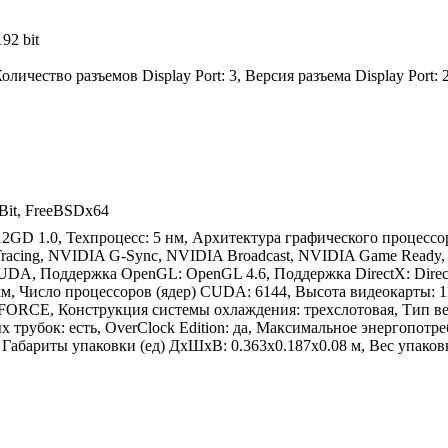
92 bit
ичество разъемов Display Port: 3, Версия разъема Display Port: 
-Bit, FreeBSDx64
 1.0, Техпроцесс: 5 нм, Архитектура графического процессор
cing, NVIDIA G-Sync, NVIDIA Broadcast, NVIDIA Game Ready, N
Поддержка OpenGL: OpenGL 4.6, Поддержка DirectX: DirectX 1
м, Число процессоров (ядер) CUDA: 6144, Высота видеокарты: 1
ORCE, Конструкция системы охлаждения: трехслотовая, Тип вен
х трубок: есть, OverClock Edition: да, Максимальное энергопот
Габариты упаковки (ед) ДхШхВ: 0.363x0.187x0.08 м, Вес упаковки