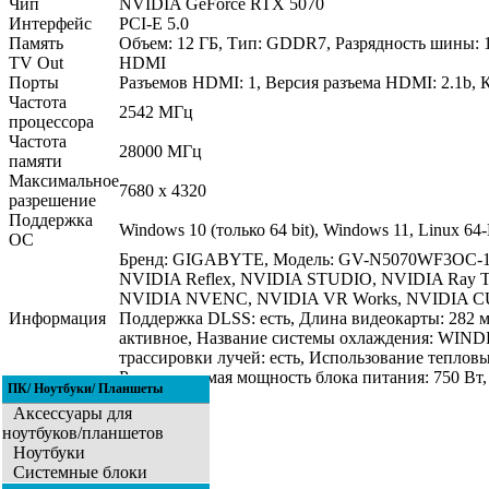
Чип
NVIDIA GeForce RTX 5070
Интерфейс
PCI-E 5.0
Память
Объем: 12 ГБ, Тип: GDDR7, Разрядность шины: 1
TV Out
HDMI
Порты
Разъемов HDMI: 1, Версия разъема HDMI: 2.1b, Кол
Частота
2542 МГц
процессора
Частота
28000 МГц
памяти
Максимальное
7680 х 4320
разрешение
Поддержка
Windows 10 (только 64 bit), Windows 11, Linux 64
ОС
Бренд: GIGABYTE, Модель: GV-N5070WF3OC-12GD
NVIDIA Reflex, NVIDIA STUDIO, NVIDIA Ray Tra
NVIDIA NVENC, NVIDIA VR Works, NVIDIA CUDA, 
Информация
Поддержка DLSS: есть, Длина видеокарты: 282 м
активное, Название системы охлаждения: WINDF
трассировки лучей: есть, Использование тепловы
Рекомендуемая мощность блока питания: 750 Вт, 
ПК/ Ноутбуки/ Планшеты
Аксессуары для
ноутбуков/планшетов
Ноутбуки
Системные блоки