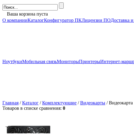
Ваша корзина пуста
О компании
Каталог
Конфигуратор ПК
Лицензии ПО
Доставка и
Ноутбуки
Мобильная связь
Мониторы
Принтеры
Интернет-марш
Главная
/
Каталог
/
Комплектующие
/
Видеокарты
/ Видеокарта
Товаров в списке сравнения:
0