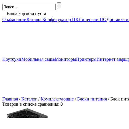
Ваша корзина пуста
О компании
Каталог
Конфигуратор ПК
Лицензии ПО
Доставка и
Ноутбуки
Мобильная связь
Мониторы
Принтеры
Интернет-марш
Главная
/
Каталог
/
Комплектующие
/
Блоки питания
/ Блок пи
Товаров в списке сравнения:
0