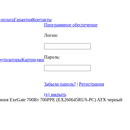
 оплата
Гарантия
Контакты
Программное обеспечение
Логин:
Пароль:
рутизаторы
Картриджи
Забыли пароль?
|
Регистрация
(x) закрыть
тания ExeGate 700Вт 700PPE (EX260645RUS-PC) ATX черный