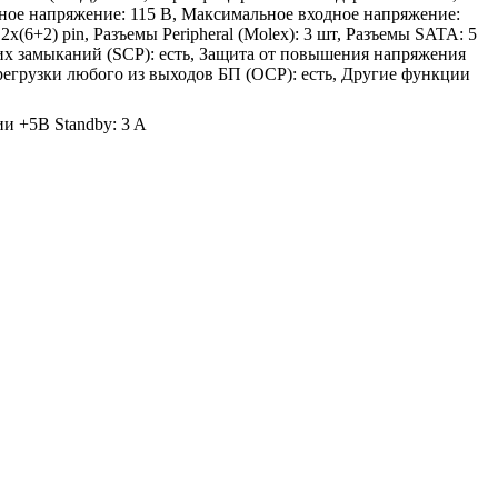
дное напряжение: 115 В, Максимальное входное напряжение:
х(6+2) pin, Разъемы Peripheral (Molex): 3 шт, Разъемы SATA: 5
тких замыканий (SCP): есть, Защита от повышения напряжения
регрузки любого из выходов БП (OCP): есть, Другие функции
ии +5В Standby: 3 A