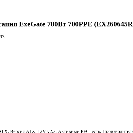
тания ExeGate 700Вт 700PPE (EX260645
93
TX, Версия ATX: 12V v2.3, Активный PFC: есть, Производитель