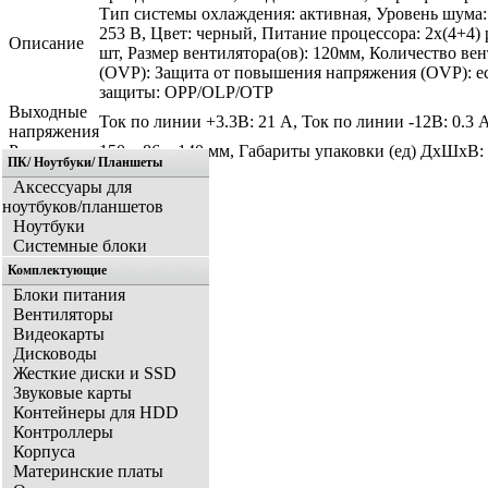
Тип системы охлаждения: активная, Уровень шума:
253 В, Цвет: черный, Питание процессора: 2x(4+4) p
Описание
шт, Размер вентилятора(ов): 120мм, Количество ве
(OVP): Защита от повышения напряжения (OVP): ес
защиты: OPP/OLP/OTP
Выходные
Ток по линии +3.3В: 21 A, Ток по линии -12В: 0.3 
напряжения
Размер
150 х 86 х 140 мм, Габариты упаковки (ед) ДхШхВ: 0
ПК/ Ноутбуки/ Планшеты
Аксессуары для
ноутбуков/планшетов
Ноутбуки
Системные блоки
Комплектующие
Блоки питания
Вентиляторы
Видеокарты
Дисководы
Жесткие диски и SSD
Звуковые карты
Контейнеры для HDD
Контроллеры
Корпуса
Материнские платы