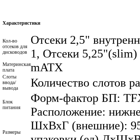
Характеристики
Отсеки 2,5" внутренн
Кол-во
отсеков для
1, Отсеки 5,25"(slim)
дисководов
mATX
Материнская
плата
Слоты
Количество слотов р
ввода/
вывода
Форм-фактор БП: TF
Блок
питания
Расположение: нижне
ШхВхГ (внешние): 95
Размеры
упаковки (ед) ДхШхВ