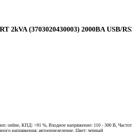
2kVA (3703020430003) 2000ВA USB/RS
online, КПД: >91 %, Входное напряжение: 110 - 300 В, Частота
одного напряжения: автоопределение, Цвет: черный