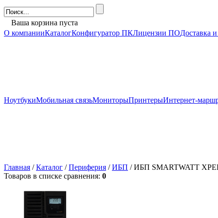
Ваша корзина пуста
О компании
Каталог
Конфигуратор ПК
Лицензии ПО
Доставка и
Ноутбуки
Мобильная связь
Мониторы
Принтеры
Интернет-марш
Главная
/
Каталог
/
Периферия
/
ИБП
/ ИБП SMARTWATT XPERT
Товаров в списке сравнения:
0