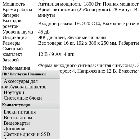
Мощность
Активная мощность: 1800 Вт, Полная мощност
Время работы
Время автономии (25% нагрузки): 28 минут. Вр
батареи
минуты
Выходов
Входной разъем: IEC320 C14, Выходные розетк
розеток
Уровень шума
45 дБ
Индикация
ЖК дисплей, Звуковые сигналы
Размеры
Вес товара: 16 кг, 192 x 386 x 250 мм, Габарит
Сменный
комплект
12 В / 9 Ач, 4 шт.
батарей
Форма выходного сигнала: чистая синусоида, За
Информация
аккумуляторов: 4, Напряжение: 12 В, Емкость:
ПК/ Ноутбуки/ Планшеты
Аксессуары для
ноутбуков/планшетов
Ноутбуки
Системные блоки
Комплектующие
Блоки питания
Вентиляторы
Видеокарты
Дисководы
Жесткие диски и SSD