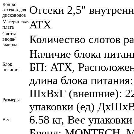
Кол-во
Отсеки 2,5" внутренн
отсеков для
дисководов
ATX
Материнская
плата
Слоты
Количество слотов р
ввода/
вывода
Наличие блока питан
БП: ATX, Расположен
Блок
питания
длина блока питания:
ШхВхГ (внешние): 22
Размеры
упаковки (ед) ДхШхВ
6.58 кг, Вес упаковки 
Вес
Бренд: MONTECH, Мод