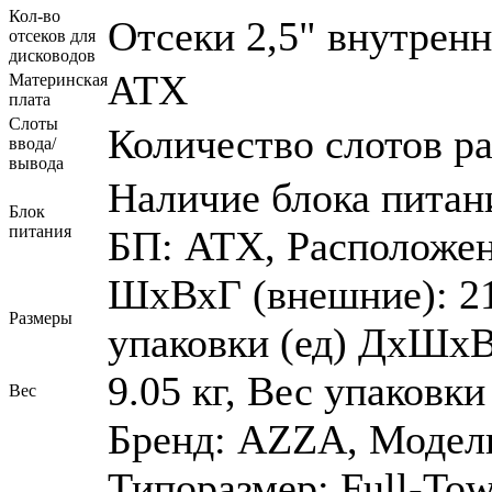
Кол-во
Отсеки 2,5" внутренн
отсеков для
дисководов
ATX
Материнская
плата
Слоты
Количество слотов р
ввода/
вывода
Наличие блока питан
Блок
питания
БП: ATX, Расположен
ШхВхГ (внешние): 21
Размеры
упаковки (ед) ДхШхВ:
9.05 кг, Вес упаковки 
Вес
Бренд: AZZA, Модель:
Типоразмер: Full-Tow