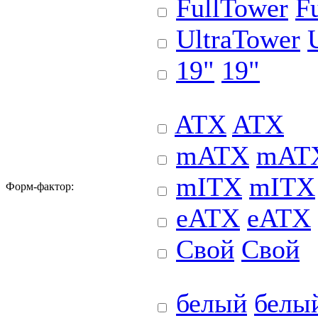
FullTower
F
UltraTower
19"
19"
ATX
ATX
mATX
mAT
mITX
mITX
Форм-фактор:
eATX
eATX
Свой
Свой
белый
белы