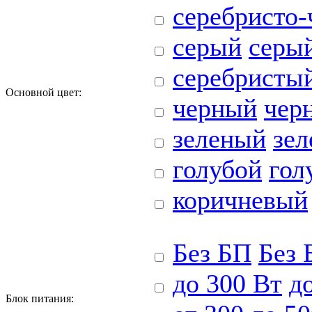
серебристо
серый
серы
серебристы
Основной цвет:
черный
чер
зеленый
зе
голубой
гол
коричневый
Без БП
Без 
до 300 Вт
д
Блoк питания: