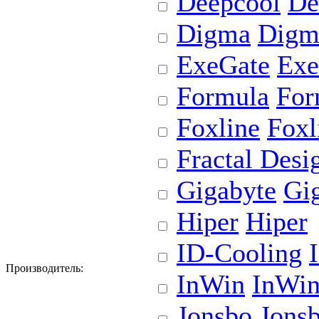
Deepcool
De
Digma
Digm
ExeGate
Exe
Formula
For
Foxline
Foxl
Fractal Desi
Gigabyte
Gi
Hiper
Hiper
ID-Cooling
Производитель:
InWin
InWi
Jonsbo
Jons