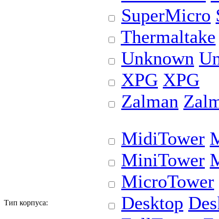
SuperMicro
Thermaltake
Unknown
U
XPG
XPG
Zalman
Zal
MidiTower
M
MiniTower
M
MicroTower
Desktop
Des
Тип корпуса: