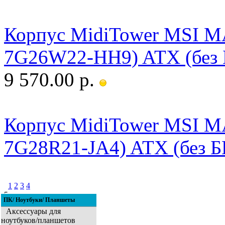
Корпус MidiTower MSI M
7G26W22-HH9) ATX (без 
9 570.00 р.
Корпус MidiTower MSI M
7G28R21-JA4) ATX (без Б
1
2
3
4
5
ПК/ Ноутбуки/ Планшеты
6
7
8
9
10
11
Аксессуары для
ноутбуков/планшетов