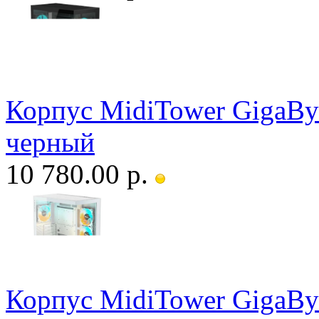
Корпус MidiTower GigaBy
черный
10 780.00 р.
Корпус MidiTower GigaBy