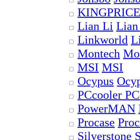
KINGPRIC
Lian Li
Lian
Linkworld
L
Montech
Mo
MSI
MSI
Ocypus
Ocy
PCcooler
PC
PowerMAN
Procase
Proc
Silverstone
S