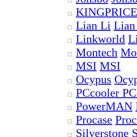
KINGPRIC
Lian Li
Lian
Linkworld
L
Montech
Mo
MSI
MSI
Ocypus
Ocy
PCcooler
PC
PowerMAN
Procase
Proc
Silverstone
S