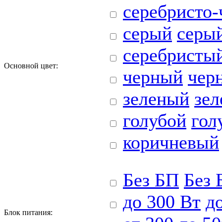
серебристо
серый
серы
серебристы
Основной цвет:
черный
чер
зеленый
зе
голубой
гол
коричневый
Без БП
Без 
до 300 Вт
д
Блoк питания: