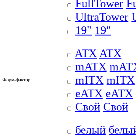
FullTower
F
UltraTower
19"
19"
ATX
ATX
mATX
mAT
mITX
mITX
Форм-фактор:
eATX
eATX
Свой
Свой
белый
белы