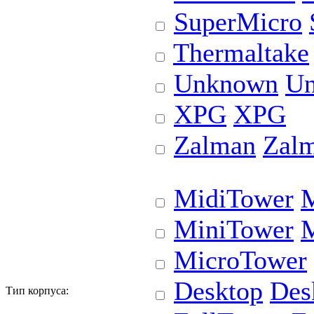
SuperMicro
Thermaltake
Unknown
U
XPG
XPG
Zalman
Zal
MidiTower
M
MiniTower
M
MicroTower
Desktop
Des
Тип корпуса: