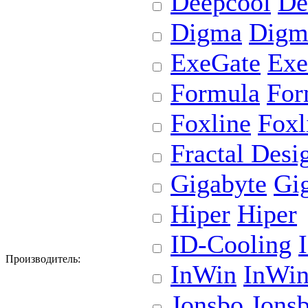
Deepcool
De
Digma
Digm
ExeGate
Exe
Formula
For
Foxline
Foxl
Fractal Desi
Gigabyte
Gi
Hiper
Hiper
ID-Cooling
Производитель:
InWin
InWi
Jonsbo
Jons