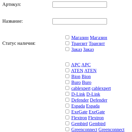
Артикул:
Название:
Магазин
Магазин
Статус наличия:
Транзит
Транзит
Заказ
Заказ
APC
APC
ATEN
ATEN
Bion
Bion
Buro
Buro
cablexpert
cablexpert
D-Link
D-Link
Defender
Defender
Espada
Espada
ExeGate
ExeGate
Flextron
Flextron
Gembird
Gembird
Greenconnect
Greenconnect