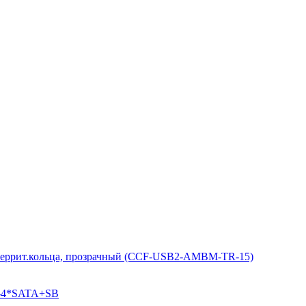
 2 феррит.кольца, прозрачный (CCF-USB2-AMBM-TR-15)
o-4*SATA+SB