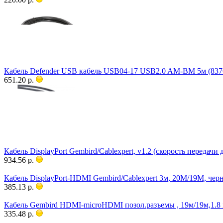
Кабель Defender USB кабель USB04-17 USB2.0 AM-BM 5м (837
651.20 р.
Кабель DisplayPort Gembird/Cablexpert, v1.2 (скорость передачи
934.56 р.
Кабель DisplayPort-HDMI Gembird/Cablexpert 3м, 20M/19M, че
385.13 р.
Кабель Gembird HDMI-microHDMI позол.разъемы , 19м/19м,1.
335.48 р.