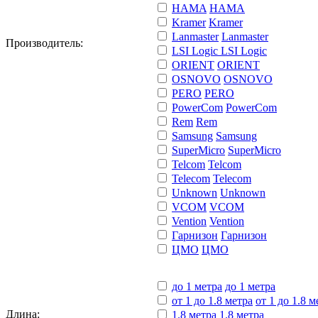
HAMA
HAMA
Kramer
Kramer
Lanmaster
Lanmaster
Производитель:
LSI Logic
LSI Logic
ORIENT
ORIENT
OSNOVO
OSNOVO
PERO
PERO
PowerCom
PowerCom
Rem
Rem
Samsung
Samsung
SuperMicro
SuperMicro
Telcom
Telcom
Telecom
Telecom
Unknown
Unknown
VCOM
VCOM
Vention
Vention
Гарнизон
Гарнизон
ЦМО
ЦМО
до 1 метра
до 1 метра
от 1 до 1.8 метра
от 1 до 1.8 м
Длина:
1.8 метра
1.8 метра