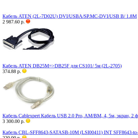
Кабель ATEN (2L-7D02U) DVI/USBA/SP.MC-DVI/USB B/ 1.8M
2 987.60 р.
Кабель ATEN DB25M=>DB25F для CS101/ 5м (2L-2705)
374.88 р.
Кабель Cablexpert Кабель USB 2.0 Pro, AM/BM, 4, 5м, экран,
3 300.00 р.
Кабель CBL-SFF8643-SATASB-10M (LSI00411) INT SFF8643-t
220.00 р.