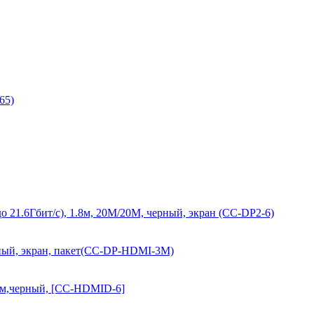
65)
 до 21.6Гбит/с), 1.8м, 20M/20M, черный, экран (CC-DP2-6)
рный, экран, пакет(CC-DP-HDMI-3M)
8 м,черный, [CC-HDMID-6]