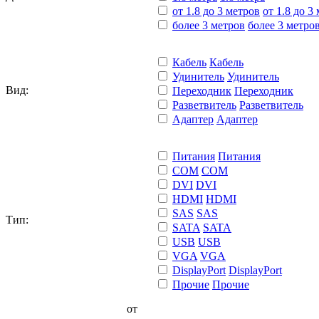
от 1.8 до 3 метров
от 1.8 до 3
более 3 метров
более 3 метро
Кабель
Кабель
Удинитель
Удинитель
Вид:
Переходник
Переходник
Разветвитель
Разветвитель
Адаптер
Адаптер
Питания
Питания
COM
COM
DVI
DVI
HDMI
HDMI
SAS
SAS
Тип:
SATA
SATA
USB
USB
VGA
VGA
DisplayPort
DisplayPort
Прочие
Прочие
от