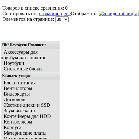
Товаров в списке сравнения:
0
Сортировать по:
названию
цене
Отображать:
Элементов на странице:
ПК/ Ноутбуки/ Планшеты
1
2
3
4
5
6
7
8
9
10
11
Аксессуары для
ноутбуков/планшетов
Ноутбуки
Системные блоки
Комплектующие
Блоки питания
Вентиляторы
Видеокарты
Дисководы
Жесткие диски и SSD
Звуковые карты
Контейнеры для HDD
Контроллеры
Корпуса
Материнские платы
Оптические приводы