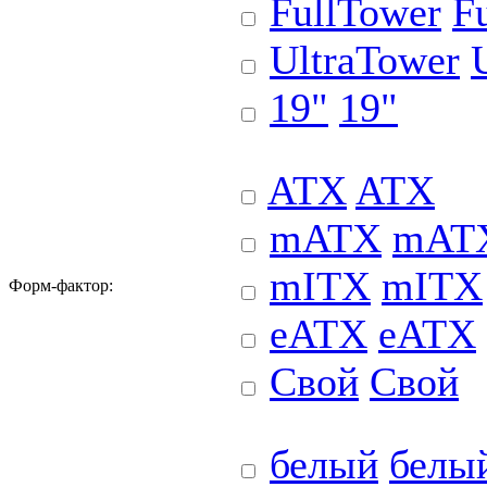
FullTower
F
UltraTower
19"
19"
ATX
ATX
mATX
mAT
mITX
mITX
Форм-фактор:
eATX
eATX
Свой
Свой
белый
белы