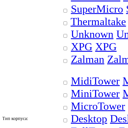
SuperMicro
Thermaltake
Unknown
U
XPG
XPG
Zalman
Zal
MidiTower
M
MiniTower
M
MicroTower
Desktop
Des
Тип корпуса: