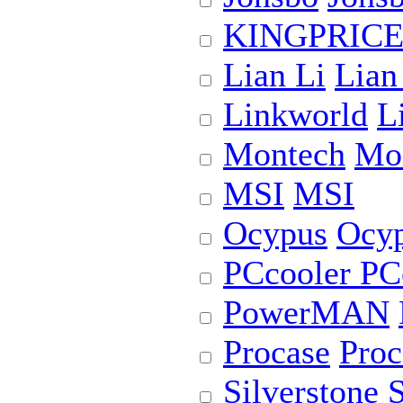
KINGPRIC
Lian Li
Lian
Linkworld
L
Montech
Mo
MSI
MSI
Ocypus
Ocy
PCcooler
PC
PowerMAN
Procase
Proc
Silverstone
S