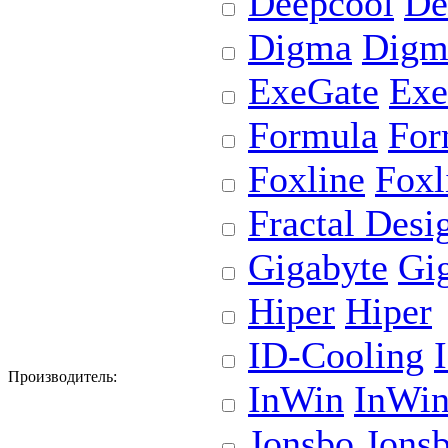
Deepcool
De
Digma
Digm
ExeGate
Exe
Formula
For
Foxline
Foxl
Fractal Desi
Gigabyte
Gi
Hiper
Hiper
ID-Cooling
Производитель:
InWin
InWi
Jonsbo
Jons