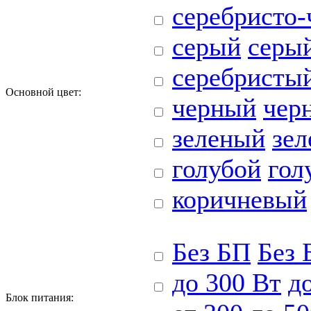
серебристо
серый
серы
серебристы
Основной цвет:
черный
чер
зеленый
зе
голубой
гол
коричневый
Без БП
Без 
до 300 Вт
д
Блoк питания: