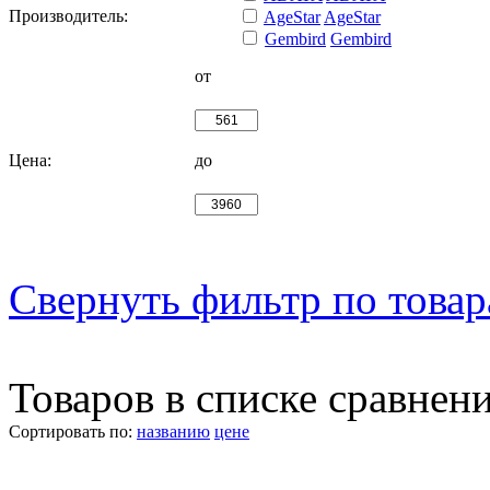
Производитель:
AgeStar
AgeStar
Gembird
Gembird
от
Цена:
до
Свернуть фильтр по това
Товаров в списке сравнен
Сортировать по:
названию
цене