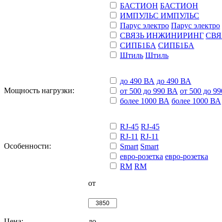
БАСТИОН
БАСТИОН
ИМПУЛЬС
ИМПУЛЬС
Парус электро
Парус электро
СВЯЗЬ ИНЖИНИРИНГ
СВЯ
СИПБ1БА
СИПБ1БА
Штиль
Штиль
до 490 ВА
до 490 ВА
Мощность нагрузки:
от 500 до 990 ВА
от 500 до 9
более 1000 ВА
более 1000 ВА
RJ-45
RJ-45
RJ-11
RJ-11
Особенности:
Smart
Smart
евро-розетка
евро-розетка
RM
RM
от
Цена:
до