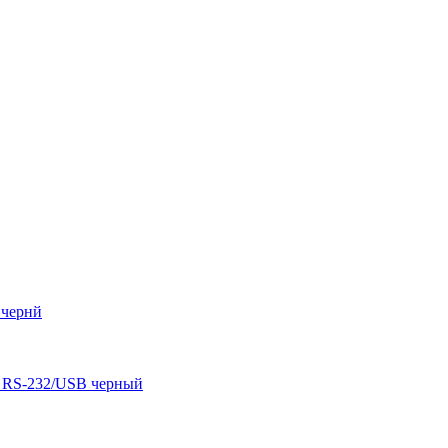
 чернй
 RS-232/USB черный