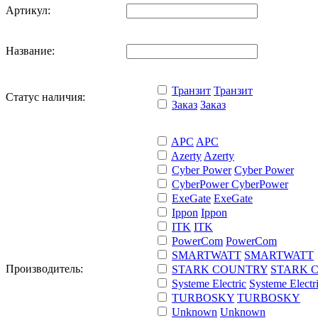
Артикул:
Название:
Транзит
Транзит
Статус наличия:
Заказ
Заказ
APC
APC
Azerty
Azerty
Cyber Power
Cyber Power
CyberPower
CyberPower
ExeGate
ExeGate
Ippon
Ippon
ITK
ITK
PowerCom
PowerCom
SMARTWATT
SMARTWATT
Производитель:
STARK COUNTRY
STARK 
Systeme Electric
Systeme Electr
TURBOSKY
TURBOSKY
Unknown
Unknown