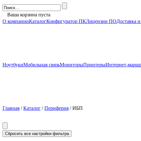
Ваша корзина пуста
О компании
Каталог
Конфигуратор ПК
Лицензии ПО
Доставка и
Ноутбуки
Мобильная связь
Мониторы
Принтеры
Интернет-марш
Главная
/
Каталог
/
Периферия
/ ИБП