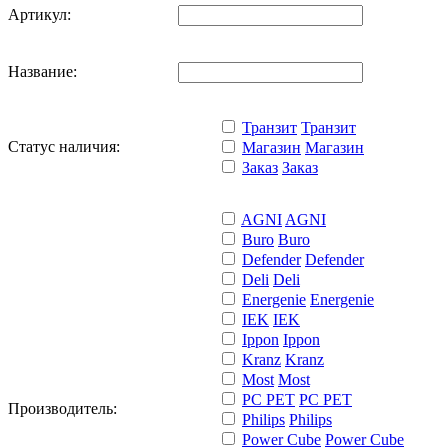
Артикул:
Название:
Транзит
Транзит
Статус наличия:
Магазин
Магазин
Заказ
Заказ
AGNI
AGNI
Buro
Buro
Defender
Defender
Deli
Deli
Energenie
Energenie
IEK
IEK
Ippon
Ippon
Kranz
Kranz
Most
Most
PC PET
PC PET
Производитель:
Philips
Philips
Power Cube
Power Cube