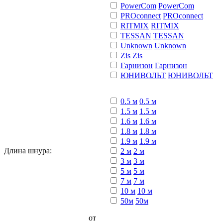
PowerCom
PowerCom
PROconnect
PROconnect
RITMIX
RITMIX
TESSAN
TESSAN
Unknown
Unknown
Zis
Zis
Гарнизон
Гарнизон
ЮНИВОЛЬТ
ЮНИВОЛЬТ
0.5 м
0.5 м
1.5 м
1.5 м
1.6 м
1.6 м
1.8 м
1.8 м
1.9 м
1.9 м
Длина шнура:
2 м
2 м
3 м
3 м
5 м
5 м
7 м
7 м
10 м
10 м
50м
50м
от