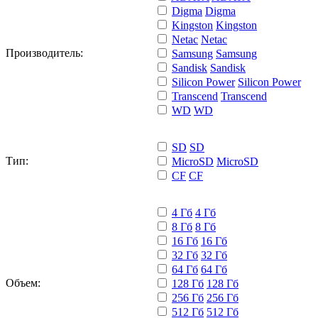
Digma
Digma
Kingston
Kingston
Netac
Netac
Производитель:
Samsung
Samsung
Sandisk
Sandisk
Silicon Power
Silicon Power
Transcend
Transcend
WD
WD
SD
SD
Тип:
MicroSD
MicroSD
CF
CF
4 Гб
4 Гб
8 Гб
8 Гб
16 Гб
16 Гб
32 Гб
32 Гб
64 Гб
64 Гб
Объем:
128 Гб
128 Гб
256 Гб
256 Гб
512 Гб
512 Гб