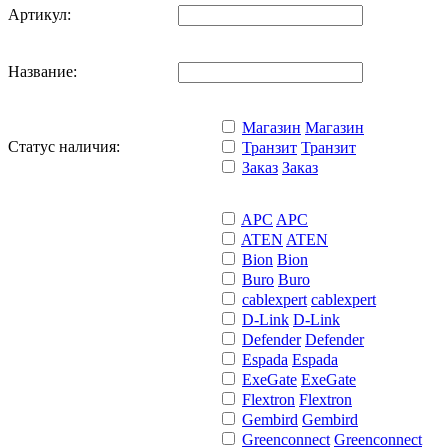
Артикул:
Название:
Магазин
Магазин
Статус наличия:
Транзит
Транзит
Заказ
Заказ
APC
APC
ATEN
ATEN
Bion
Bion
Buro
Buro
cablexpert
cablexpert
D-Link
D-Link
Defender
Defender
Espada
Espada
ExeGate
ExeGate
Flextron
Flextron
Gembird
Gembird
Greenconnect
Greenconnect