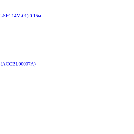
C-SFC14M-01) 0.15м
ble (ACCBL00007A)