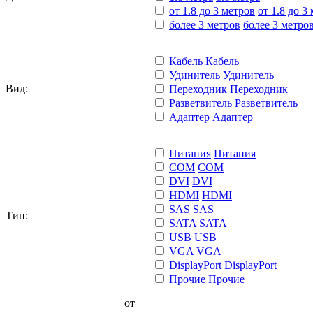
от 1.8 до 3 метров
от 1.8 до 3
более 3 метров
более 3 метро
Кабель
Кабель
Удинитель
Удинитель
Вид:
Переходник
Переходник
Разветвитель
Разветвитель
Адаптер
Адаптер
Питания
Питания
COM
COM
DVI
DVI
HDMI
HDMI
SAS
SAS
Тип:
SATA
SATA
USB
USB
VGA
VGA
DisplayPort
DisplayPort
Прочие
Прочие
от