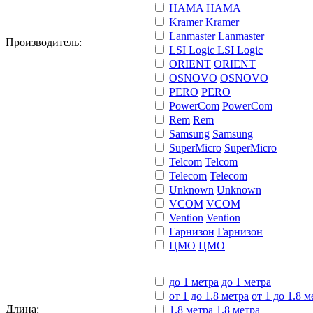
HAMA
HAMA
Kramer
Kramer
Lanmaster
Lanmaster
Производитель:
LSI Logic
LSI Logic
ORIENT
ORIENT
OSNOVO
OSNOVO
PERO
PERO
PowerCom
PowerCom
Rem
Rem
Samsung
Samsung
SuperMicro
SuperMicro
Telcom
Telcom
Telecom
Telecom
Unknown
Unknown
VCOM
VCOM
Vention
Vention
Гарнизон
Гарнизон
ЦМО
ЦМО
до 1 метра
до 1 метра
от 1 до 1.8 метра
от 1 до 1.8 м
Длина:
1.8 метра
1.8 метра