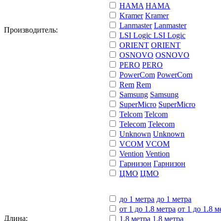
HAMA
HAMA
Kramer
Kramer
Lanmaster
Lanmaster
Производитель:
LSI Logic
LSI Logic
ORIENT
ORIENT
OSNOVO
OSNOVO
PERO
PERO
PowerCom
PowerCom
Rem
Rem
Samsung
Samsung
SuperMicro
SuperMicro
Telcom
Telcom
Telecom
Telecom
Unknown
Unknown
VCOM
VCOM
Vention
Vention
Гарнизон
Гарнизон
ЦМО
ЦМО
до 1 метра
до 1 метра
от 1 до 1.8 метра
от 1 до 1.8 м
Длина:
1.8 метра
1.8 метра