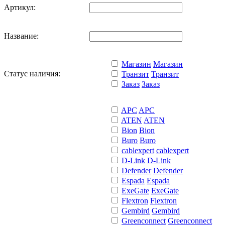
Артикул:
Название:
Магазин
Магазин
Статус наличия:
Транзит
Транзит
Заказ
Заказ
APC
APC
ATEN
ATEN
Bion
Bion
Buro
Buro
cablexpert
cablexpert
D-Link
D-Link
Defender
Defender
Espada
Espada
ExeGate
ExeGate
Flextron
Flextron
Gembird
Gembird
Greenconnect
Greenconnect