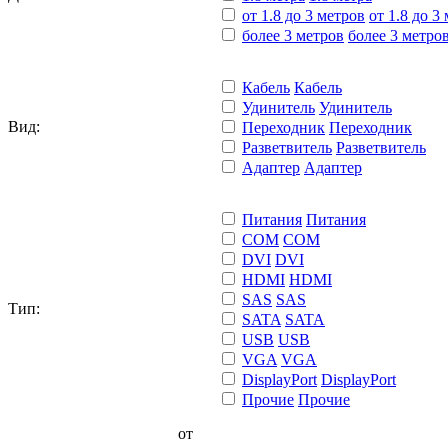
от 1.8 до 3 метров
от 1.8 до 3
более 3 метров
более 3 метро
Кабель
Кабель
Удинитель
Удинитель
Вид:
Переходник
Переходник
Разветвитель
Разветвитель
Адаптер
Адаптер
Питания
Питания
COM
COM
DVI
DVI
HDMI
HDMI
SAS
SAS
Тип:
SATA
SATA
USB
USB
VGA
VGA
DisplayPort
DisplayPort
Прочие
Прочие
от