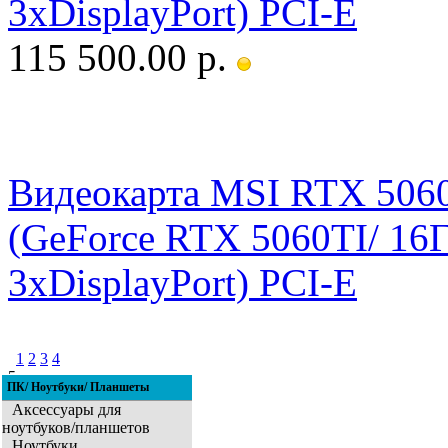
3xDisplayPort) PCI-E
115 500.00 р.
Видеокарта MSI RTX 50
(GeForce RTX 5060TI/ 1
3xDisplayPort) PCI-E
1
2
3
4
5
ПК/ Ноутбуки/ Планшеты
6
7
8
Аксессуары для
ноутбуков/планшетов
Ноутбуки