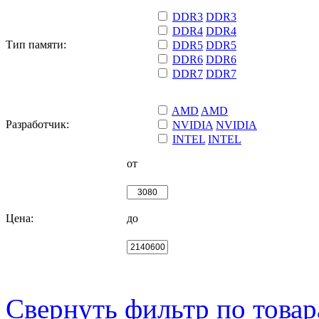
DDR3
DDR3
DDR4
DDR4
Тип памяти:
DDR5
DDR5
DDR6
DDR6
DDR7
DDR7
AMD
AMD
Разработчик:
NVIDIA
NVIDIA
INTEL
INTEL
от
Цена:
до
Свернуть фильтр по това