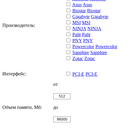
Asus
Asus
Biostar
Biostar
Gigabyte
Gigabyte
MSI
MSI
Производитель:
NINJA
NINJA
Palit
Palit
PNY
PNY
Powercolor
Powercolor
Sapphire
Sapphire
Zotac
Zotac
Интерфейс:
PCI-E
PCI-E
от
Объем памяти, Мб:
до